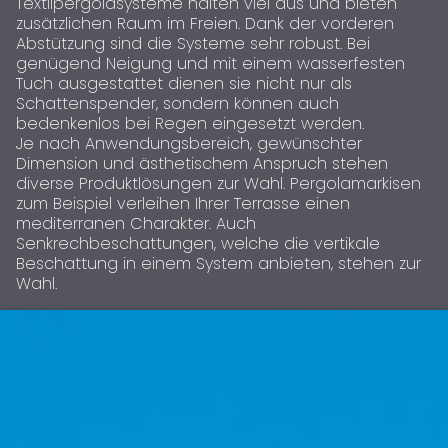
Textilpergolasysteme halten viel aus und bieten
zusätzlichen Raum im Freien. Dank der vorderen
Abstützung sind die Systeme sehr robust. Bei
genügend Neigung und mit einem wasserfesten
Tuch ausgestattet dienen sie nicht nur als
Schattenspender, sondern können auch
bedenkenlos bei Regen eingesetzt werden.
Je nach Anwendungsbereich, gewünschter
Dimension und ästhetischem Anspruch stehen
diverse Produktlösungen zur Wahl. Pergolamarkisen
zum Beispiel verleihen Ihrer Terrasse einen
mediterranen Charakter. Auch
Senkrechbeschattungen, welche die vertikale
Beschattung in einem System anbieten, stehen zur
Wahl.