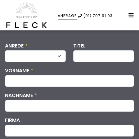
ANFRAGE
(01) 707 91 93
ANREDE
*
TITEL
VORNAME
*
NACHNAME
*
FIRMA