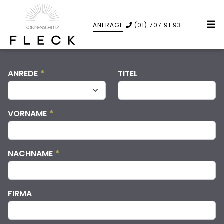
ANFRAGE
(01) 707 91 93
ANREDE
*
TITEL
VORNAME
*
NACHNAME
*
FIRMA