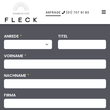
ANFRAGE
(01) 707 91 93
ANREDE
*
TITEL
VORNAME
*
NACHNAME
*
FIRMA