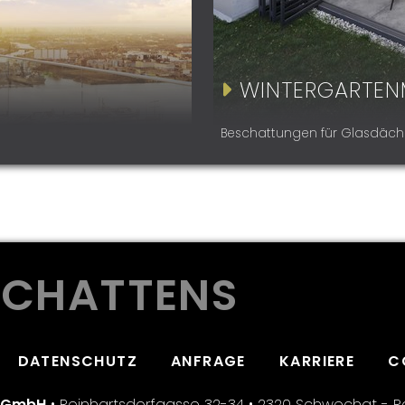
WINTERGARTEN
Beschattungen für Glasdäch
 SCHATTENS
DATENSCHUTZ
ANFRAGE
KARRIERE
C
k GmbH
•
Reinhartsdorfgasse 32-34
•
2320 Schwechat - R